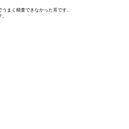
でうまく精査できなかった耳です。
す。