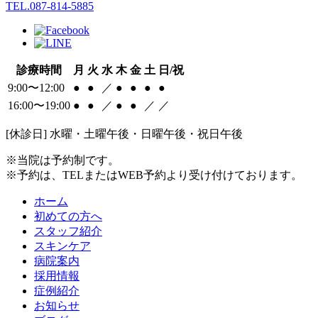
TEL.087-814-5885
診療時間
月
火
水
木
金
土
日/祝
9:00〜12:00
●
●
／
●
●
●
●
16:00〜19:00
●
●
／
●
●
／
／
[休診日] 水曜・土曜午後・日曜午後・祝日午後
※当院は予約制です。
※予約は、TELまたはWEB予約より受け付けております。
ホーム
初めての方へ
スタッフ紹介
スキンケア
病院案内
採用情報
症例紹介
お知らせ