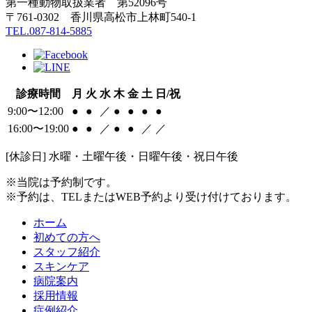
第一種動物取扱業者 第52096号
〒761-0302 香川県高松市上林町540-1
TEL.087-814-5885
診療時間
月
火
水
木
金
土
日/祝
9:00〜12:00
●
●
／
●
●
●
●
16:00〜19:00
●
●
／
●
●
／
／
[休診日] 水曜・土曜午後・日曜午後・祝日午後
※当院は予約制です。
※予約は、TELまたはWEB予約より受け付けております。
ホーム
初めての方へ
スタッフ紹介
スキンケア
病院案内
採用情報
症例紹介