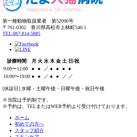
第一種動物取扱業者 第52096号
〒761-0302 香川県高松市上林町540-1
TEL.087-814-5885
診療時間
月
火
水
木
金
土
日/祝
9:00〜12:00
●
●
／
●
●
●
●
16:00〜19:00
●
●
／
●
●
／
／
[休診日] 水曜・土曜午後・日曜午後・祝日午後
※当院は予約制です。
※予約は、TELまたはWEB予約より受け付けております。
ホーム
初めての方へ
スタッフ紹介
スキンケア