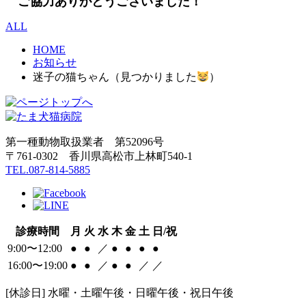
ご協力ありがとうござ
いました！
ALL
HOME
お知らせ
迷子の猫ちゃん（見つかりました
）
第一種動物取扱業者 第52096号
〒761-0302 香川県高松市上林町540-1
TEL.087-814-5885
診療時間
月
火
水
木
金
土
日/祝
9:00〜12:00
●
●
／
●
●
●
●
16:00〜19:00
●
●
／
●
●
／
／
[休診日] 水曜・土曜午後・日曜午後・祝日午後