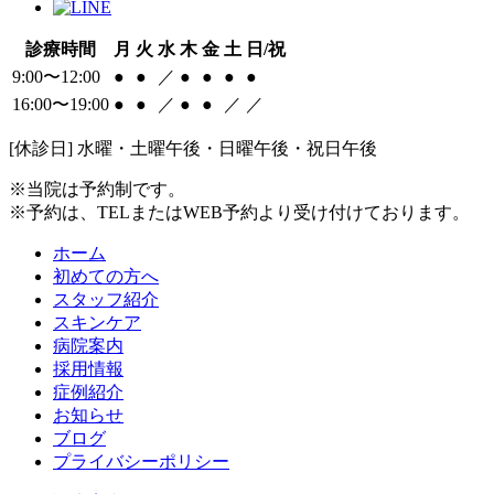
診療時間
月
火
水
木
金
土
日/祝
9:00〜12:00
●
●
／
●
●
●
●
16:00〜19:00
●
●
／
●
●
／
／
[休診日] 水曜・土曜午後・日曜午後・祝日午後
※当院は予約制です。
※予約は、TELまたはWEB予約より受け付けております。
ホーム
初めての方へ
スタッフ紹介
スキンケア
病院案内
採用情報
症例紹介
お知らせ
ブログ
プライバシーポリシー